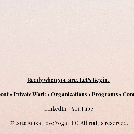
Ready when you are. Let's Begin.
bout
•
Private Work
•
Organizations
•
Programs
•
Con
LinkedIn YouTube
© 2026 Anika Love Yoga LLC. All rights reserved.